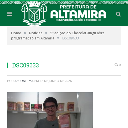
»
»
Home
Notícias
5ª edição do Chocolat Xingu abre
»
programação em Altamira
DSC09633
DSC09633
0
POR
ASCOM PMA
EM
12 DE JUNHO DE 2026