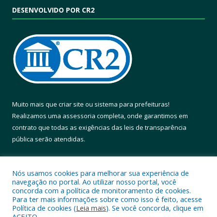
DESENVOLVIDO POR CR2
Muito mais que
criar site
ou
sistema para prefeituras
!
Realizamos uma
assessoria
completa, onde garantimos em
contrato que todas as exigências das
leis de transparência
pública
serão atendidas.
Conheça o
PNTP
e o
Radar da Transparência Pública
Nós usamos cookies para melhorar sua experiência de
navegação no portal. Ao utilizar nosso portal, você
concorda com a política de monitoramento de cookies.
Para ter mais informações sobre como isso é feito, acesse
Política de cookies (
Leia mais
). Se você concorda, clique em
Todos os direitos reservados a Prefeitura Municipal de Altamira.
ACEITO.