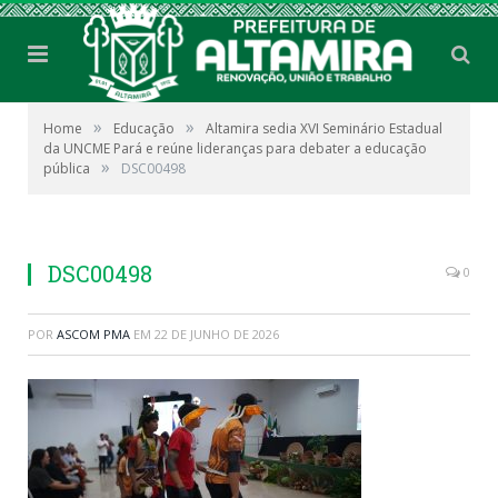
»
»
Home
Educação
Altamira sedia XVI Seminário Estadual
da UNCME Pará e reúne lideranças para debater a educação
»
pública
DSC00498
DSC00498
0
POR
ASCOM PMA
EM
22 DE JUNHO DE 2026