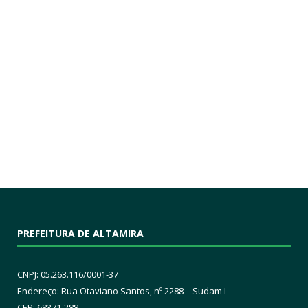
PREFEITURA DE ALTAMIRA
CNPJ: 05.263.116/0001-37
Endereço: Rua Otaviano Santos, nº 2288 – Sudam I
CEP: 68371-288