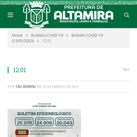
»
»
Home
Boletins COVID-19
Boletim COVID-19
»
(12/01/2023)
12.01
12.01
0
POR
CR2-ADMIN2
EM
16 DE JANEIRO DE 2023