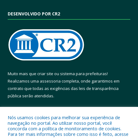
DESENVOLVIDO POR CR2
Muito mais que
criar site
ou
sistema para prefeituras
!
Realizamos uma
assessoria
completa, onde garantimos em
contrato que todas as exigências das
leis de transparência
pública
serão atendidas.
Conheça o
PNTP
e o
Radar da Transparência Pública
Nós usamos cookies para melhorar sua experiência de
navegação no portal. Ao utilizar nosso portal, você
concorda com a política de monitoramento de cookies.
Para ter mais informações sobre como isso é feito, acesse