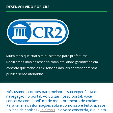
DESENVOLVIDO POR CR2
Muito mais que
criar site
ou
sistema para prefeituras
!
Realizamos uma
assessoria
completa, onde garantimos em
contrato que todas as exigências das
leis de transparência
pública
serão atendidas.
Conheça o
PNTP
e o
Radar da Transparência Pública
Nós usamos cookies para melhorar sua experiência de
navegação no portal. Ao utilizar nosso portal, você
concorda com a política de monitoramento de cookies.
Para ter mais informações sobre como isso é feito, acesse
Política de cookies (
Leia mais
). Se você concorda, clique em
Todos os direitos reservados a Prefeitura Municipal de Altamira.