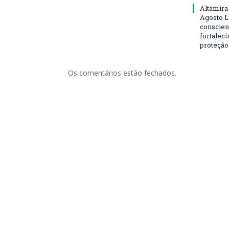
Altamira
Agosto L
conscien
fortalec
proteção
Os comentários estão fechados.