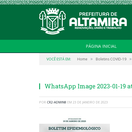
PÁGINA INICIAL
»
»
VOCÊ ESTÁ EM:
Home
Boletins COVID-19
WhatsApp Image 2023-01-19 at 
POR
CR2-ADMIN8
EM
23 DE JANEIRO DE 2023