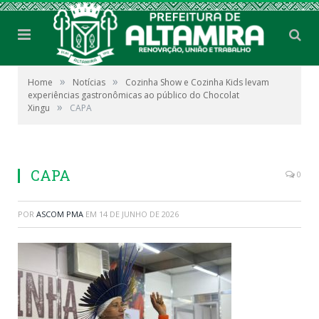
»
»
Home
Notícias
Cozinha Show e Cozinha Kids levam
experiências gastronômicas ao público do Chocolat
»
Xingu
CAPA
CAPA
0
POR
ASCOM PMA
EM
14 DE JUNHO DE 2026