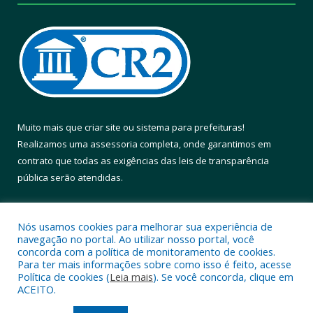
Muito mais que
criar site
ou
sistema para prefeituras
!
Realizamos uma
assessoria
completa, onde garantimos em
contrato que todas as exigências das
leis de transparência
pública
serão atendidas.
Conheça o
PNTP
e o
Radar da Transparência Pública
Nós usamos cookies para melhorar sua experiência de
navegação no portal. Ao utilizar nosso portal, você
concorda com a política de monitoramento de cookies.
Para ter mais informações sobre como isso é feito, acesse
Política de cookies (
Leia mais
). Se você concorda, clique em
Todos os direitos reservados a Prefeitura Municipal de Altamira.
ACEITO.