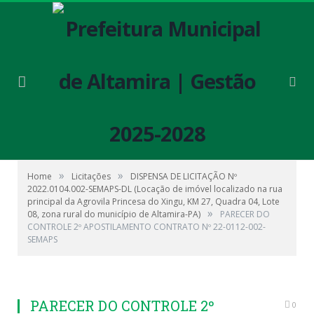
»
»
Home
Licitações
DISPENSA DE LICITAÇÃO Nº
2022.0104.002-SEMAPS-DL (Locação de imóvel localizado na rua
principal da Agrovila Princesa do Xingu, KM 27, Quadra 04, Lote
»
08, zona rural do município de Altamira-PA)
PARECER DO
CONTROLE 2º APOSTILAMENTO CONTRATO Nº 22-0112-002-
SEMAPS
PARECER DO CONTROLE 2º
0