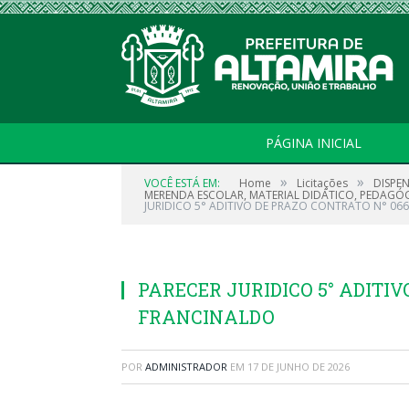
PÁGINA INICIAL
»
»
VOCÊ ESTÁ EM:
Home
Licitações
DISPE
MERENDA ESCOLAR, MATERIAL DIDÁTICO, PEDAGÓGIC
JURIDICO 5° ADITIVO DE PRAZO CONTRATO N° 06
PARECER JURIDICO 5° ADITIV
FRANCINALDO
POR
ADMINISTRADOR
EM
17 DE JUNHO DE 2026