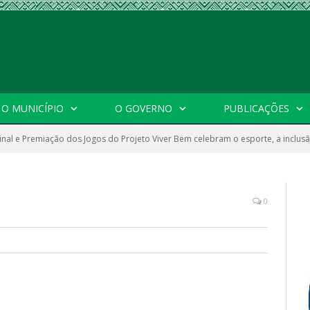
O MUNICÍPIO
O GOVERNO
PUBLICAÇÕES
inal e Premiação dos Jogos do Projeto Viver Bem celebram o esporte, a inclus
0