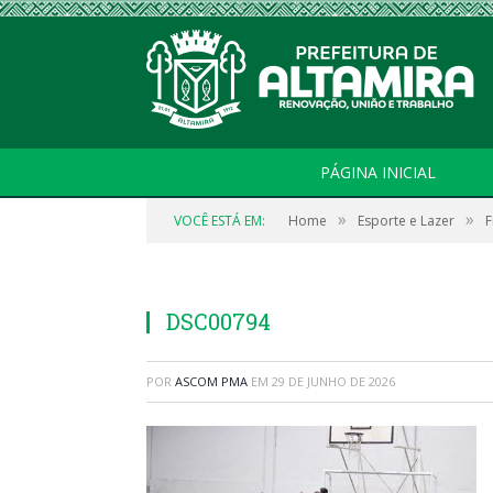
PÁGINA INICIAL
»
»
VOCÊ ESTÁ EM:
Home
Esporte e Lazer
F
DSC00794
POR
ASCOM PMA
EM
29 DE JUNHO DE 2026