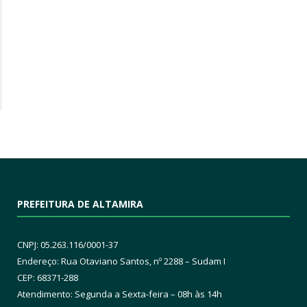
PREFEITURA DE ALTAMIRA
CNPJ: 05.263.116/0001-37
Endereço: Rua Otaviano Santos, nº 2288 – Sudam I
CEP: 68371-288
Atendimento: Segunda a Sexta-feira – 08h às 14h