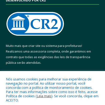
DESENVOLVIDO POR CR2
Muito mais que
criar site
ou
sistema para prefeituras
!
Realizamos uma
assessoria
completa, onde garantimos em
contrato que todas as exigências das
leis de transparência
pública
serão atendidas.
Conheça o
PNTP
e o
Radar da Transparência Pública
Nós usamos cookies para melhorar sua experiência de
navegação no portal. Ao utilizar nosso portal, você
concorda com a política de monitoramento de cookies.
Para ter mais informações sobre como isso é feito, acesse
Política de cookies (
Leia mais
). Se você concorda, clique em
Todos os direitos reservados a Prefeitura Municipal de Altamira.
ACEITO.