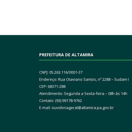
PREFEITURA DE ALTAMIRA
CNPJ: 05.263.116/0001-37
Endereço: Rua Otaviano Santos, nº 2288 – Sudam I
CEP: 68371-288
Atendimento: Segunda a Sexta-feira – 08h às 14h
Contato: (93) 99178-9762
E-mail:
ouvidoriageral@altamira.pa.
gov.br