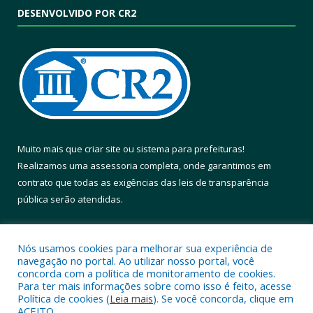
DESENVOLVIDO POR CR2
Muito mais que
criar site
ou
sistema para prefeituras
!
Realizamos uma
assessoria
completa, onde garantimos em
contrato que todas as exigências das
leis de transparência
pública
serão atendidas.
Conheça o
PNTP
e o
Radar da Transparência Pública
Nós usamos cookies para melhorar sua experiência de
navegação no portal. Ao utilizar nosso portal, você
concorda com a política de monitoramento de cookies.
Para ter mais informações sobre como isso é feito, acesse
Política de cookies (
Leia mais
). Se você concorda, clique em
Todos os direitos reservados a Prefeitura Municipal de Altamira.
ACEITO.