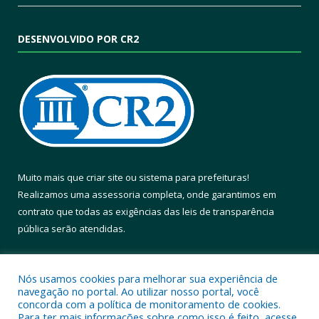
DESENVOLVIDO POR CR2
Muito mais que
criar site
ou
sistema para prefeituras
!
Realizamos uma
assessoria
completa, onde garantimos em
contrato que todas as exigências das
leis de transparência
pública
serão atendidas.
Conheça o
PNTP
e o
Radar da Transparência Pública
Nós usamos cookies para melhorar sua experiência de
navegação no portal. Ao utilizar nosso portal, você
concorda com a política de monitoramento de cookies.
Para ter mais informações sobre como isso é feito, acesse