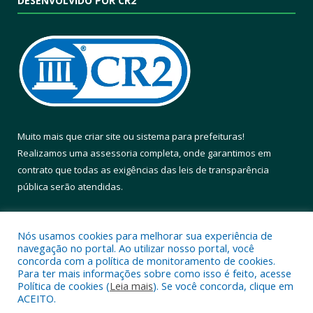
DESENVOLVIDO POR CR2
Muito mais que
criar site
ou
sistema para prefeituras
!
Realizamos uma
assessoria
completa, onde garantimos em
contrato que todas as exigências das
leis de transparência
pública
serão atendidas.
Conheça o
PNTP
e o
Radar da Transparência Pública
Nós usamos cookies para melhorar sua experiência de
navegação no portal. Ao utilizar nosso portal, você
concorda com a política de monitoramento de cookies.
Para ter mais informações sobre como isso é feito, acesse
Política de cookies (
Leia mais
). Se você concorda, clique em
Todos os direitos reservados a Prefeitura Municipal de Altamira.
ACEITO.