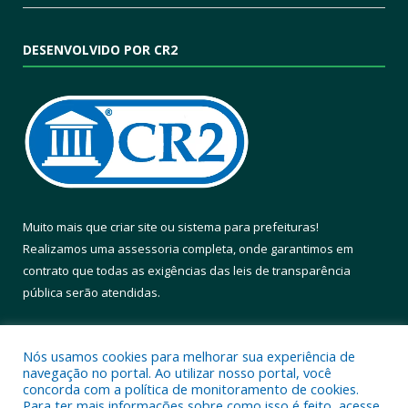
DESENVOLVIDO POR CR2
Muito mais que
criar site
ou
sistema para prefeituras
!
Realizamos uma
assessoria
completa, onde garantimos em
contrato que todas as exigências das
leis de transparência
pública
serão atendidas.
Conheça o
PNTP
e o
Radar da Transparência Pública
Nós usamos cookies para melhorar sua experiência de
navegação no portal. Ao utilizar nosso portal, você
concorda com a política de monitoramento de cookies.
Para ter mais informações sobre como isso é feito, acesse