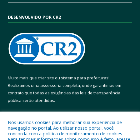
DESENVOLVIDO POR CR2
Muito mais que
criar site
ou
sistema para prefeituras
!
Realizamos uma
assessoria
completa, onde garantimos em
contrato que todas as exigências das
leis de transparência
pública
serão atendidas.
Conheça o
PNTP
e o
Radar da Transparência Pública
Nós usamos cookies para melhorar sua experiência de
navegação no portal. Ao utilizar nosso portal, você
concorda com a política de monitoramento de cookies.
Para ter mais informações sobre como isso é feito, acesse