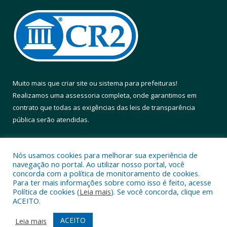
Muito mais que
criar site
ou
sistema para prefeituras
!
Realizamos uma
assessoria
completa, onde garantimos em
contrato que todas as exigências das
leis de transparência
pública
serão atendidas.
Conheça o
PNTP
e o
Radar da Transparência Pública
Nós usamos cookies para melhorar sua experiência de
navegação no portal. Ao utilizar nosso portal, você
concorda com a política de monitoramento de cookies.
Para ter mais informações sobre como isso é feito, acesse
Política de cookies (
Leia mais
). Se você concorda, clique em
Todos os direitos reservados a Prefeitura Municipal de Altamira.
ACEITO.
Mapa do Site
Acessar Área Administrativa
ACEITO
Leia mais