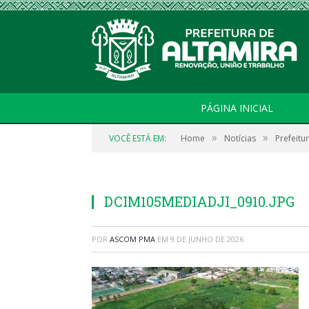
PÁGINA INICIAL
»
»
VOCÊ ESTÁ EM:
Home
Notícias
Prefeitu
DCIM105MEDIADJI_0910.JPG
POR
ASCOM PMA
EM
9 DE JUNHO DE 2026