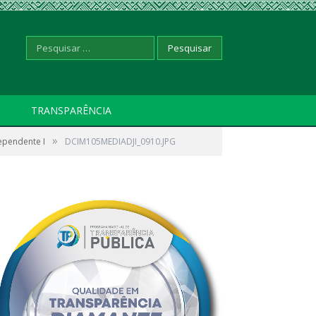
Pesquisar
TRANSPARÊNCIA
»
dependente I
por:
DCIM105MEDIADJI_0910.JPG