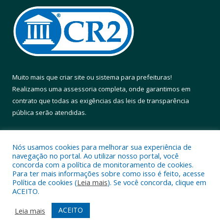
Muito mais que
criar site
ou
sistema para prefeituras
!
Realizamos uma
assessoria
completa, onde garantimos em
contrato que todas as exigências das
leis de transparência
pública
serão atendidas.
Conheça o
PNTP
e o
Radar da Transparência Pública
Nós usamos cookies para melhorar sua experiência de
navegação no portal. Ao utilizar nosso portal, você
concorda com a política de monitoramento de cookies.
Para ter mais informações sobre como isso é feito, acesse
Política de cookies (
Leia mais
). Se você concorda, clique em
Todos os direitos reservados a Prefeitura Municipal de Altamira.
ACEITO.
Mapa do Site
Acessar Área Administrativa
ACEITO
Leia mais
Acessar Webmail