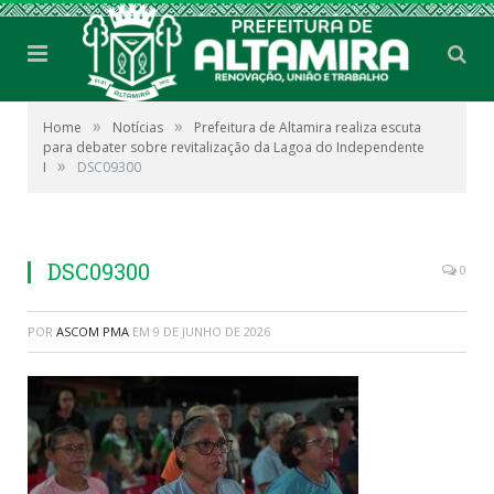
»
»
Home
Notícias
Prefeitura de Altamira realiza escuta
para debater sobre revitalização da Lagoa do Independente
»
I
DSC09300
DSC09300
0
POR
ASCOM PMA
EM
9 DE JUNHO DE 2026