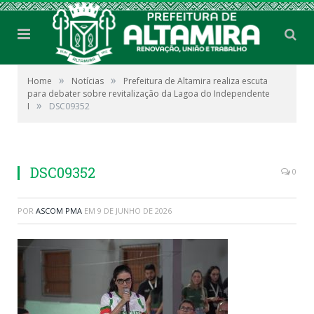
»
»
Home
Notícias
Prefeitura de Altamira realiza escuta
para debater sobre revitalização da Lagoa do Independente
»
I
DSC09352
DSC09352
0
POR
ASCOM PMA
EM
9 DE JUNHO DE 2026