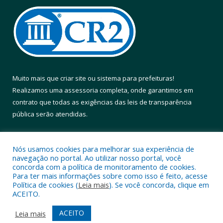
Muito mais que
criar site
ou
sistema para prefeituras
!
Realizamos uma
assessoria
completa, onde garantimos em
contrato que todas as exigências das
leis de transparência
pública
serão atendidas.
Conheça o
PNTP
e o
Radar da Transparência Pública
Nós usamos cookies para melhorar sua experiência de
navegação no portal. Ao utilizar nosso portal, você
concorda com a política de monitoramento de cookies.
Para ter mais informações sobre como isso é feito, acesse
Política de cookies (
Leia mais
). Se você concorda, clique em
Todos os direitos reservados a Prefeitura Municipal de Altamira.
ACEITO.
Mapa do Site
Acessar Área Administrativa
ACEITO
Leia mais
Acessar Webmail