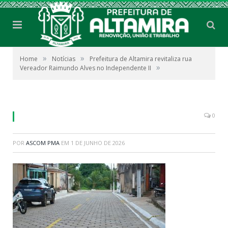
»
»
Home
Notícias
Prefeitura de Altamira revitaliza rua
»
Vereador Raimundo Alves no Independente II
0
POR
ASCOM PMA
EM
1 DE JUNHO DE 2026