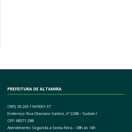
PREFEITURA DE ALTAMIRA
CNPJ: 05.263.116/0001-37
Endereço: Rua Otaviano Santos, nº 2288 – Sudam I
CEP: 68371-288
Atendimento: Segunda a Sexta-feira – 08h às 14h