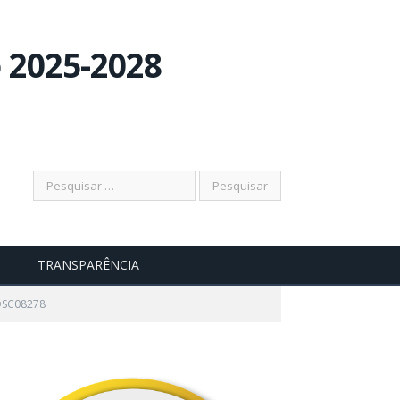
Pesquisar
TRANSPARÊNCIA
DSC08278
por: