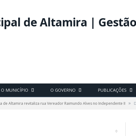
O MUNICÍPIO
O GOVERNO
PUBLICAÇÕES
»
ra de Altamira revitaliza rua Vereador Raimundo Alves no Independente II
0