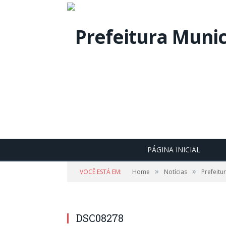
PÁGINA INICIAL
»
»
VOCÊ ESTÁ EM:
Home
Notícias
Prefeitu
DSC08278