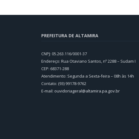
PREFEITURA DE ALTAMIRA
CNPJ: 05.263.116/0001-37
Endereço: Rua Otaviano Santos, nº 2288 – Sudam I
CEP: 68371-288
Atendimento: Segunda a Sexta-feira – 08h às 14h
Contato: (93) 99178-9762
E-mail:
ouvidoriageral@altamira.pa.
gov.br