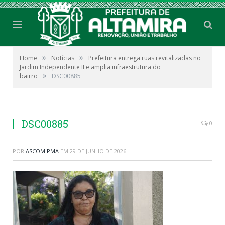
»
»
Home
Notícias
Prefeitura entrega ruas revitalizadas no
Jardim Independente II e amplia infraestrutura do
»
bairro
DSC00885
DSC00885
0
POR
ASCOM PMA
EM
29 DE JUNHO DE 2026