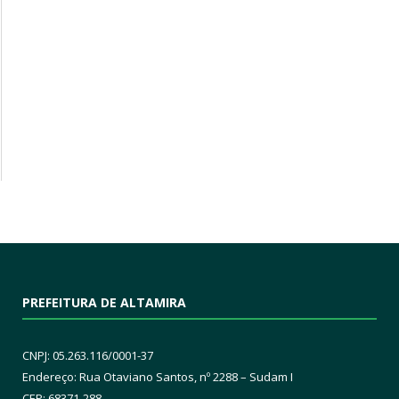
PREFEITURA DE ALTAMIRA
CNPJ: 05.263.116/0001-37
Endereço: Rua Otaviano Santos, nº 2288 – Sudam I
CEP: 68371-288