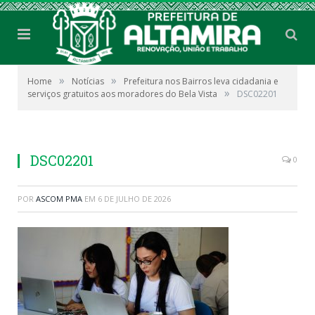
»
»
Home
Notícias
Prefeitura nos Bairros leva cidadania e
»
serviços gratuitos aos moradores do Bela Vista
DSC02201
DSC02201
0
POR
ASCOM PMA
EM
6 DE JULHO DE 2026