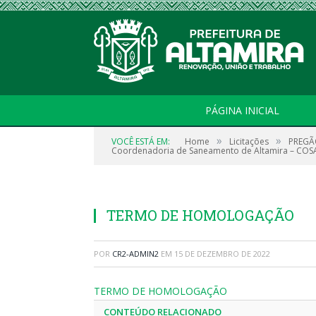
PÁGINA INICIAL
»
»
VOCÊ ESTÁ EM:
Home
Licitações
PREGÃO
Coordenadoria de Saneamento de Altamira – COS
TERMO DE HOMOLOGAÇÃO
POR
CR2-ADMIN2
EM
15 DE DEZEMBRO DE 2022
TERMO DE HOMOLOGAÇÃO
CONTEÚDO RELACIONADO