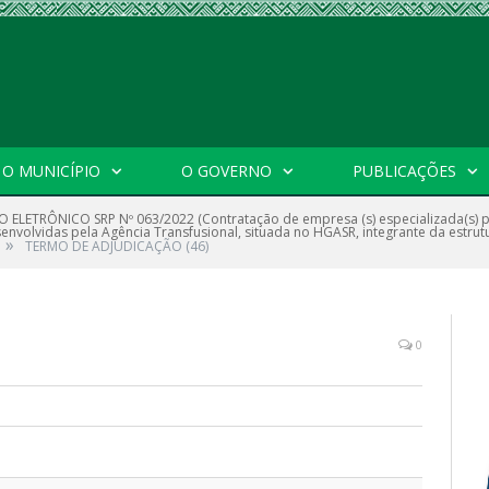
O MUNICÍPIO
O GOVERNO
PUBLICAÇÕES
 ELETRÔNICO SRP Nº 063/2022 (Contratação de empresa (s) especializada(s) pa
envolvidas pela Agência Transfusional, situada no HGASR, integrante da estrutu
»
TERMO DE ADJUDICAÇÃO (46)
0