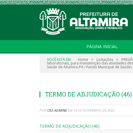
PÁGINA INICIAL
»
»
VOCÊ ESTÁ EM:
Home
Licitações
PREGÃO
laboratoriais, para manutenção das atividades des
Saúde de Altamira-PA / Fundo Municipal de Saúde)
TERMO DE ADJUDICAÇÃO (46)
POR
CR2-ADMIN8
EM
16 DE NOVEMBRO DE 2022
TERMO DE ADJUDICAÇÃO (46)