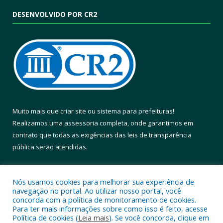
DESENVOLVIDO POR CR2
Muito mais que
criar site
ou
sistema para prefeituras
!
Realizamos uma
assessoria
completa, onde garantimos em
contrato que todas as exigências das
leis de transparência
pública
serão atendidas.
Conheça o
PNTP
e o
Radar da Transparência Pública
Nós usamos cookies para melhorar sua experiência de
navegação no portal. Ao utilizar nosso portal, você
concorda com a política de monitoramento de cookies.
Para ter mais informações sobre como isso é feito, acesse
Política de cookies (
Leia mais
). Se você concorda, clique em
Todos os direitos reservados a Prefeitura Municipal de Altamira.