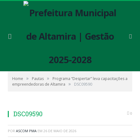
»
»
Home
Pautas
Programa “Despertar” leva capacitações a
»
empreendedoras de Altamira
DSC09590
DSC09590
0
POR
ASCOM PMA
EM
26 DE MAIO DE 2026