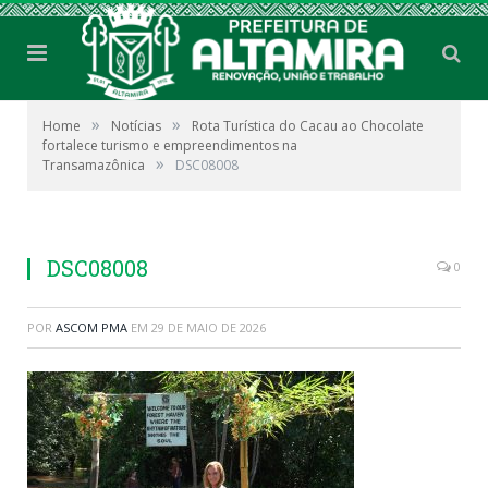
»
»
Home
Notícias
Rota Turística do Cacau ao Chocolate
fortalece turismo e empreendimentos na
»
Transamazônica
DSC08008
DSC08008
0
POR
ASCOM PMA
EM
29 DE MAIO DE 2026