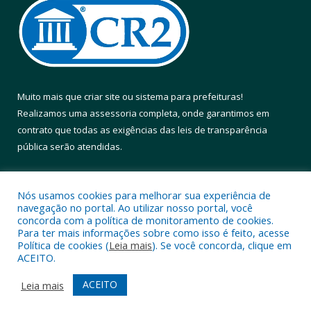
Muito mais que
criar site
ou
sistema para prefeituras
!
Realizamos uma
assessoria
completa, onde garantimos em
contrato que todas as exigências das
leis de transparência
pública
serão atendidas.
Conheça o
PNTP
e o
Radar da Transparência Pública
Nós usamos cookies para melhorar sua experiência de
navegação no portal. Ao utilizar nosso portal, você
concorda com a política de monitoramento de cookies.
Para ter mais informações sobre como isso é feito, acesse
Política de cookies (
Leia mais
). Se você concorda, clique em
Todos os direitos reservados a Prefeitura Municipal de Altamira.
ACEITO.
Mapa do Site
Acessar Área Administrativa
ACEITO
Leia mais
Acessar Webmail