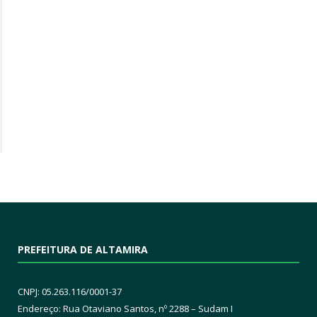
PREFEITURA DE ALTAMIRA
CNPJ: 05.263.116/0001-37
Endereço: Rua Otaviano Santos, nº 2288 – Sudam I