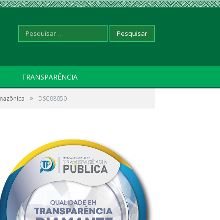
Pesquisar
TRANSPARÊNCIA
»
amazônica
por:
DSC08050