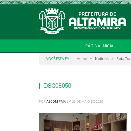
PÁGINA INICIAL
»
»
VOCÊ ESTÁ EM:
Home
Notícias
Rota Tur
DSC08050
POR
ASCOM PMA
EM
29 DE MAIO DE 2026