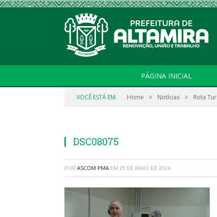
PÁGINA INICIAL
»
»
VOCÊ ESTÁ EM:
Home
Notícias
Rota Tur
DSC08075
POR
ASCOM PMA
EM
29 DE MAIO DE 2026