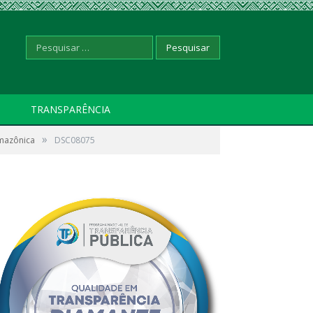
Pesquisar
TRANSPARÊNCIA
»
amazônica
por:
DSC08075