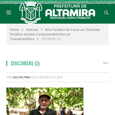
»
»
Home
Notícias
Rota Turística do Cacau ao Chocolate
fortalece turismo e empreendimentos na
»
Transamazônica
DSC08181 (1)
DSC08181 (1)
0
POR
ASCOM PMA
EM
29 DE MAIO DE 2026