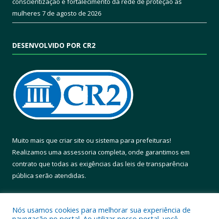
conscientização e fortalecimento da rede de proteção às
mulheres
7 de agosto de 2026
DESENVOLVIDO POR CR2
Muito mais que
criar site
ou
sistema para prefeituras
!
Realizamos uma
assessoria
completa, onde garantimos em
contrato que todas as exigências das
leis de transparência
pública
serão atendidas.
Conheça o
PNTP
e o
Radar da Transparência Pública
Nós usamos cookies para melhorar sua experiência de
navegação no portal. Ao utilizar nosso portal, você