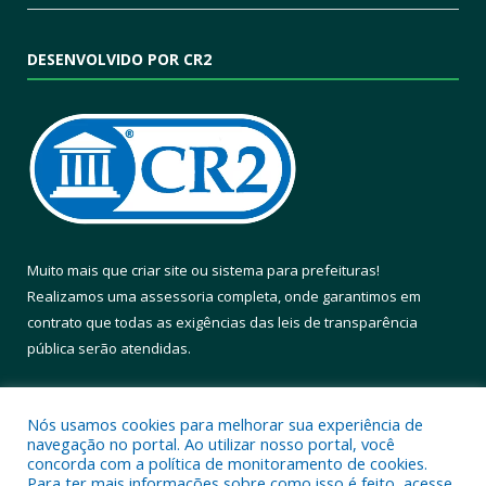
DESENVOLVIDO POR CR2
Muito mais que
criar site
ou
sistema para prefeituras
!
Realizamos uma
assessoria
completa, onde garantimos em
contrato que todas as exigências das
leis de transparência
pública
serão atendidas.
Conheça o
PNTP
e o
Radar da Transparência Pública
Nós usamos cookies para melhorar sua experiência de
navegação no portal. Ao utilizar nosso portal, você
concorda com a política de monitoramento de cookies.
Para ter mais informações sobre como isso é feito, acesse