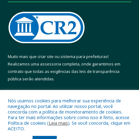
Muito mais que
criar site
ou
sistema para prefeituras
!
Realizamos uma
assessoria
completa, onde garantimos em
contrato que todas as exigências das
leis de transparência
pública
serão atendidas.
Conheça o
PNTP
e o
Radar da Transparência Pública
Nós usamos cookies para melhorar sua experiência de
navegação no portal. Ao utilizar nosso portal, você
concorda com a política de monitoramento de cookies.
Para ter mais informações sobre como isso é feito, acesse
Política de cookies (
Leia mais
). Se você concorda, clique em
Todos os direitos reservados a Prefeitura Municipal de Altamira.
ACEITO.