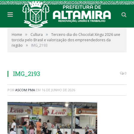
»
»
Home
Cultura
Terceiro dia do Chocolat Xingu 2026 une
torcida pelo Brasil e valorização dos empreendedores da
»
região
IMG_2193
IMG_2193
0
POR
ASCOM PMA
EM
16 DE JUNHO DE 2026