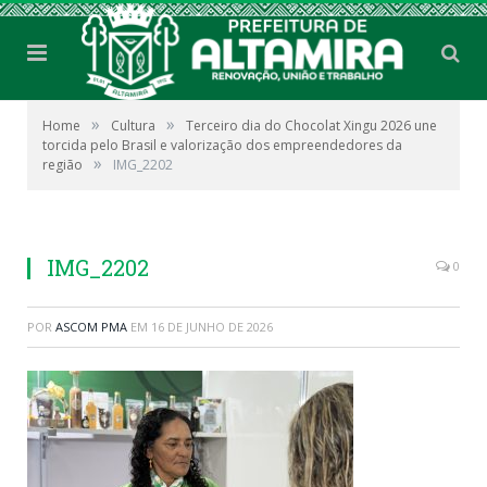
»
»
Home
Cultura
Terceiro dia do Chocolat Xingu 2026 une
torcida pelo Brasil e valorização dos empreendedores da
»
região
IMG_2202
IMG_2202
0
POR
ASCOM PMA
EM
16 DE JUNHO DE 2026