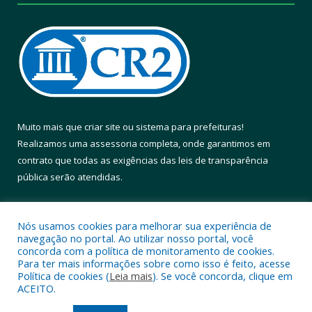
Muito mais que
criar site
ou
sistema para prefeituras
!
Realizamos uma
assessoria
completa, onde garantimos em
contrato que todas as exigências das
leis de transparência
pública
serão atendidas.
Conheça o
PNTP
e o
Radar da Transparência Pública
Nós usamos cookies para melhorar sua experiência de
navegação no portal. Ao utilizar nosso portal, você
concorda com a política de monitoramento de cookies.
Para ter mais informações sobre como isso é feito, acesse
Política de cookies (
Leia mais
). Se você concorda, clique em
Todos os direitos reservados a Prefeitura Municipal de Altamira.
ACEITO.