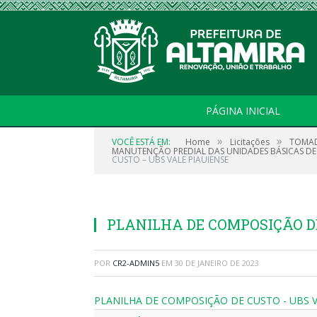
PÁGINA INICIAL
»
»
VOCÊ ESTÁ EM:
Home
Licitações
TOMAD
MANUTENÇÃO PREDIAL DAS UNIDADES BÁSICAS DE SA
CUSTO – UBS VALE PIAUIENSE
PLANILHA DE COMPOSIÇÃO DE
POR
CR2-ADMIN5
EM
30 DE JANEIRO DE 2023
PLANILHA DE COMPOSIÇÃO DE CUSTO - UBS V