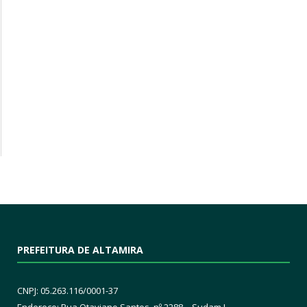
PREFEITURA DE ALTAMIRA
CNPJ: 05.263.116/0001-37
Endereço: Rua Otaviano Santos, nº 2288 – Sudam I