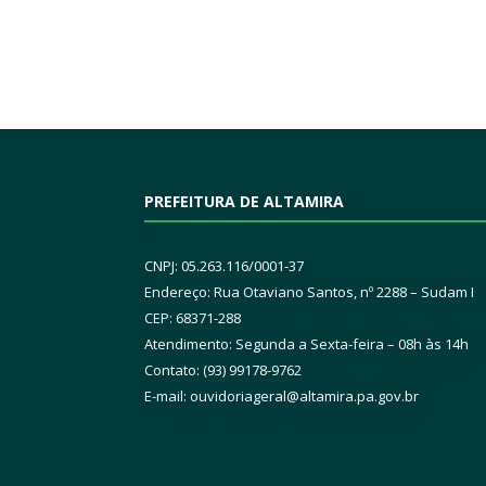
PREFEITURA DE ALTAMIRA
CNPJ: 05.263.116/0001-37
Endereço: Rua Otaviano Santos, nº 2288 – Sudam I
CEP: 68371-288
Atendimento: Segunda a Sexta-feira – 08h às 14h
Contato: (93) 99178-9762
E-mail:
ouvidoriageral@altamira.pa.
gov.br