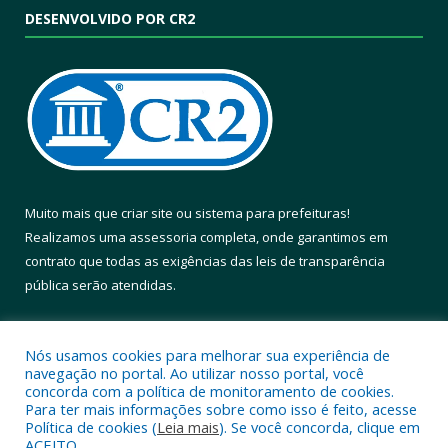
DESENVOLVIDO POR CR2
Muito mais que
criar site
ou
sistema para prefeituras
!
Realizamos uma
assessoria
completa, onde garantimos em
contrato que todas as exigências das
leis de transparência
pública
serão atendidas.
Conheça o
PNTP
e o
Radar da Transparência Pública
Nós usamos cookies para melhorar sua experiência de
navegação no portal. Ao utilizar nosso portal, você
concorda com a política de monitoramento de cookies.
Para ter mais informações sobre como isso é feito, acesse
Política de cookies (
Leia mais
). Se você concorda, clique em
Todos os direitos reservados a Prefeitura Municipal de Altamira.
ACEITO.