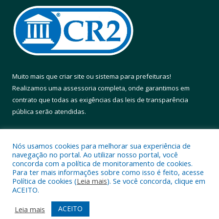
Muito mais que
criar site
ou
sistema para prefeituras
!
Realizamos uma
assessoria
completa, onde garantimos em
contrato que todas as exigências das
leis de transparência
pública
serão atendidas.
Conheça o
PNTP
e o
Radar da Transparência Pública
Nós usamos cookies para melhorar sua experiência de
navegação no portal. Ao utilizar nosso portal, você
concorda com a política de monitoramento de cookies.
Para ter mais informações sobre como isso é feito, acesse
Política de cookies (
Leia mais
). Se você concorda, clique em
Todos os direitos reservados a Prefeitura Municipal de Altamira.
ACEITO.
Mapa do Site
Acessar Área Administrativa
ACEITO
Leia mais
Acessar Webmail