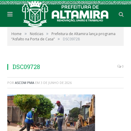
»
»
Home
Notícias
Prefeitura de Altamira lança programa
»
“Asfalto na Porta de Casa”
DSC09728
DSC09728
0
POR
ASCOM PMA
EM
3 DE JUNHO DE 2026