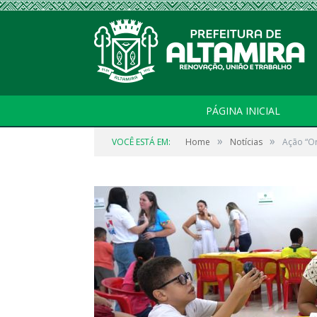
PÁGINA INICIAL
»
»
VOCÊ ESTÁ EM:
Home
Notícias
Ação “Or