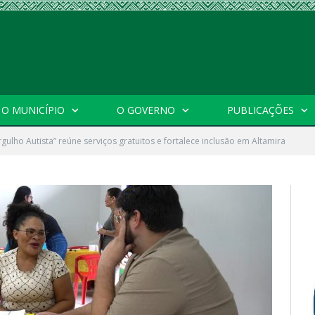
O MUNICÍPIO
O GOVERNO
PUBLICAÇÕES
gulho Autista” reúne serviços gratuitos e fortalece inclusão em Altamira