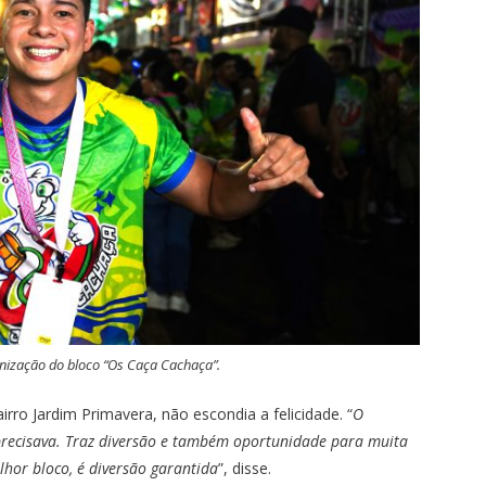
anização do bloco “Os Caça Cachaça”.
irro Jardim Primavera, não escondia a felicidade. “
O
precisava. Traz diversão e também oportunidade para muita
lhor bloco, é diversão garantida
”, disse.