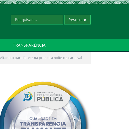
Pesquisar
TRANSPARÊNCIA
ltamira para ferver na primeira noite de carnaval
por: