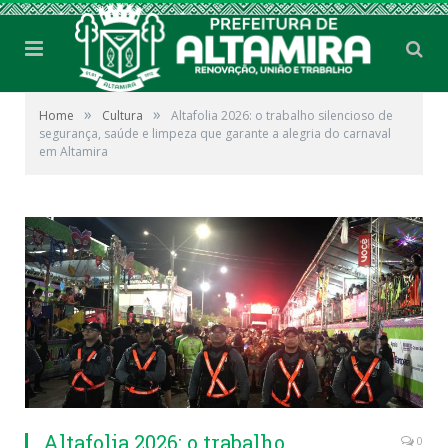
»
»
Home
Cultura
Altafolia 2026: o trabalho silencioso de
segurança, saúde e limpeza que garante a alegria do carnaval
em Altamira
Altafolia 2026: o trabalho
0