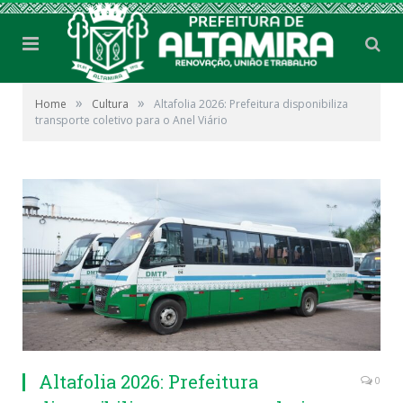
»
»
Home
Cultura
Altafolia 2026: Prefeitura disponibiliza
transporte coletivo para o Anel Viário
Altafolia 2026: Prefeitura
0