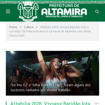
»
»
Home
Cultura
Altafolia 2026: Viviane Batidão lota o
corredor da folia e encerra o carnaval de Altamira com show
memorável
“Só Pra Tu” e “Olha Bem Pra Mim” foram alguns dos
sucessos cantados por Viviane Batidão.
Altafolia 2026: Viviane Batidão lota
0