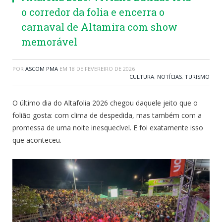
o corredor da folia e encerra o
carnaval de Altamira com show
memorável
POR
ASCOM PMA
EM
18 DE FEVEREIRO DE 2026
CULTURA
,
NOTÍCIAS
,
TURISMO
O último dia do Altafolia 2026 chegou daquele jeito que o
folião gosta: com clima de despedida, mas também com a
promessa de uma noite inesquecível. E foi exatamente isso
que aconteceu.