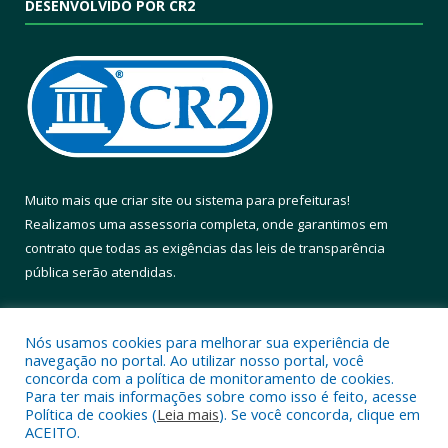
DESENVOLVIDO POR CR2
Muito mais que
criar site
ou
sistema para prefeituras
!
Realizamos uma
assessoria
completa, onde garantimos em
contrato que todas as exigências das
leis de transparência
pública
serão atendidas.
Conheça o
PNTP
e o
Radar da Transparência Pública
Nós usamos cookies para melhorar sua experiência de
navegação no portal. Ao utilizar nosso portal, você
concorda com a política de monitoramento de cookies.
Para ter mais informações sobre como isso é feito, acesse
Política de cookies (
Leia mais
). Se você concorda, clique em
Todos os direitos reservados a Prefeitura Municipal de Altamira.
ACEITO.