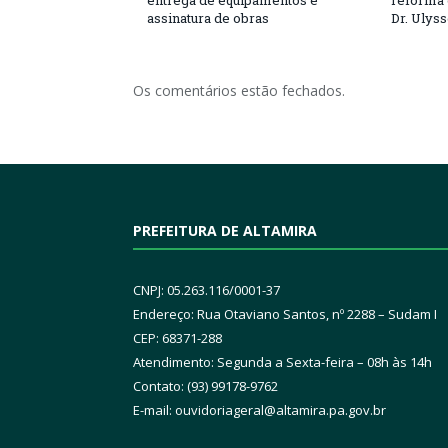
entrega de equipamentos e
reforma 
assinatura de obras
Dr. Ulys
Os comentários estão fechados.
PREFEITURA DE ALTAMIRA
CNPJ: 05.263.116/0001-37
Endereço: Rua Otaviano Santos, nº 2288 – Sudam I
CEP: 68371-288
Atendimento: Segunda a Sexta-feira – 08h às 14h
Contato: (93) 99178-9762
E-mail:
ouvidoriageral@altamira.pa.
gov.br