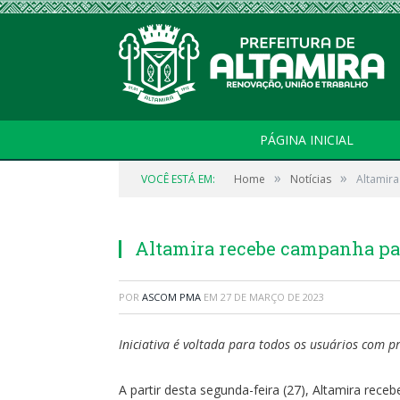
PÁGINA INICIAL
»
»
VOCÊ ESTÁ EM:
Home
Notícias
Altamira
Altamira recebe campanha para
POR
ASCOM PMA
EM
27 DE MARÇO DE 2023
Iniciativa é voltada para todos os usuários com 
A partir desta segunda-feira (27), Altamira rece