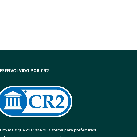
ESENVOLVIDO POR CR2
uito mais que
criar site
ou
sistema para prefeituras
!