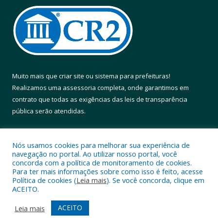
Muito mais que
criar site
ou
sistema para prefeituras
!
Realizamos uma
assessoria
completa, onde garantimos em
contrato que todas as exigências das
leis de transparência
pública
serão atendidas.
Conheça o
PNTP
e o
Radar da Transparência Pública
Nós usamos cookies para melhorar sua experiência de
navegação no portal. Ao utilizar nosso portal, você
concorda com a política de monitoramento de cookies.
Para ter mais informações sobre como isso é feito, acesse
Política de cookies (
Leia mais
). Se você concorda, clique em
Todos os direitos reservados a Prefeitura Municipal de Altamira.
ACEITO.
Mapa do Site
Acessar Área Administrativa
ACEITO
Leia mais
Acessar Webmail