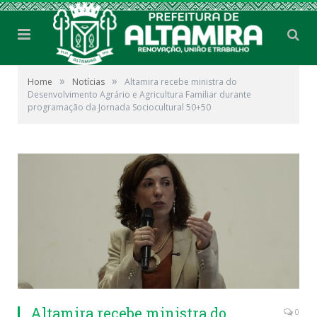
»
»
Home
Notícias
Altamira recebe ministra do
Desenvolvimento Agrário e Agricultura Familiar durante
programação da Jornada Sociocultural 50+50
Altamira recebe ministra do
0