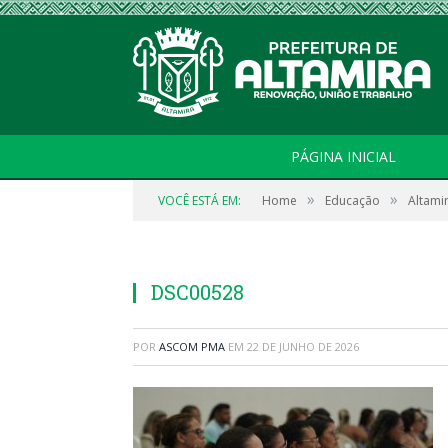
PÁGINA INICIAL
»
»
VOCÊ ESTÁ EM:
Home
Educação
Altami
DSC00528
POR
ASCOM PMA
EM
22 DE JUNHO DE 2026