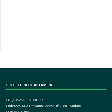
PREFEITURA DE ALTAMIRA
CNPJ: 05.263.116/0001-37
Endereço: Rua Otaviano Santos, nº 2288 – Sudam I
CEP: 68371-288