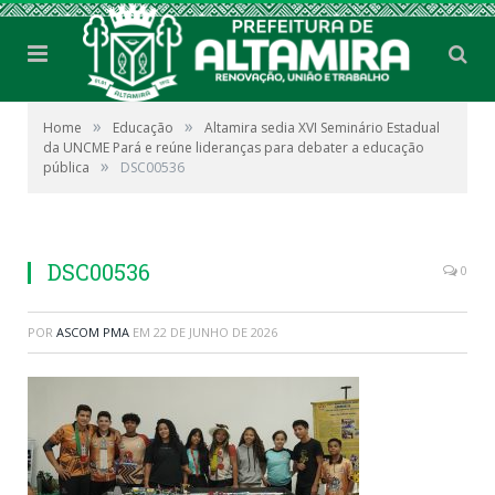
»
»
Home
Educação
Altamira sedia XVI Seminário Estadual
da UNCME Pará e reúne lideranças para debater a educação
»
pública
DSC00536
DSC00536
0
POR
ASCOM PMA
EM
22 DE JUNHO DE 2026